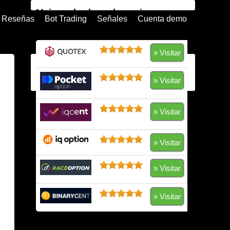
Mejores brokers de opciones
Reseñas
Bot Trading
Señales
Cuenta demo
binarias
Quotex
» Visitar
Pocket Option
» Visitar
IQ Option
» Visitar
Raceoption
Olymp Trade
» Visitar
Expert Option
» Visitar
BinaryCent
» Visitar
IQCent
Advertencia: su capital está en riesgo