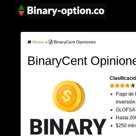
Home
»
BinaryCent Opiniones
BinaryCent Opinion
Clasificaci
Pago de h
inversión
GLOFSA 
Hasta 20
$250 mín