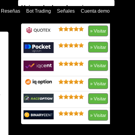
Mejores brokers de opciones
Reseñas
Bot Trading
Señales
Cuenta demo
binarias
Quotex
» Visitar
Pocket Option
» Visitar
IQ Option
» Visitar
Raceoption
Olymp Trade
» Visitar
a
Expert Option
» Visitar
BinaryCent
» Visitar
IQCent
Advertencia: su capital está en riesgo