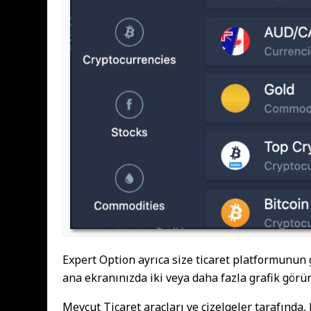
Expert Option ayrıca size ticaret platformunun
ana ekranınızda iki veya daha fazla grafik görün
Mevcut Ticaret araçları ve çizelgeler tarafında,