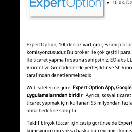
10 dk. D
ExpertOption, 100’den az varlığın çevrimiçi ticar
komisyoncusudur. Bu broker ile çok çeşitli para 
ile ticaret yapma fırsatına sahipsiniz. EOlabs L
Vincent ve Grenadinler’de yerleşiktir ve St. V
tarafından denetlenmektedir.
Web sitelerine göre,
Expert Option App, Google 
uygulamalarından biridir
. Ayrıca, sosyal ticaret
ticaret yapmak için kullanan 55 milyondan fazla 
olma hedefine sahiptir.
Teklif birçok tüccar için cazip görünse de Exper
komisyoncu mu yoksa başka bir çevrimiçi komisy