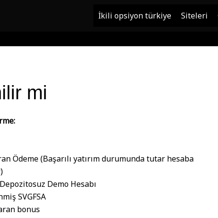
İkili opsiyon türkiye
Siteleri
lir mi
rme:
ran Ödeme (Başarılı yatırım durumunda tutar hesaba
)
 Depozitosuz Demo Hesabı
nmiş SVGFSA
aran bonus