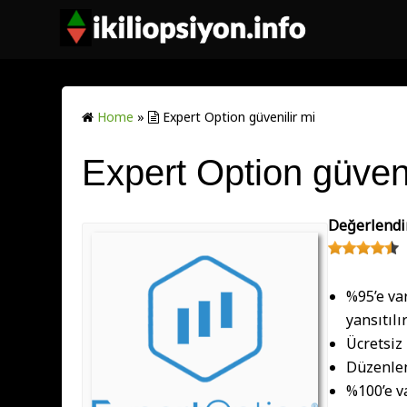
Home
»
Expert Option güvenilir mi
Expert Option güveni
Değerlendi
%95’e va
yansıtılır
Ücretsiz
Düzenle
%100’e v