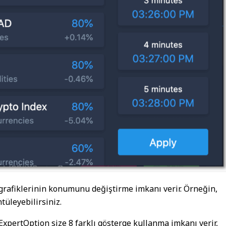
 grafiklerinin konumunu değiştirme imkanı verir. Örneğin,
tüleyebilirsiniz.
 ExpertOption size 8 farklı gösterge kullanma imkanı verir,