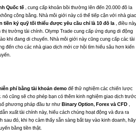
nh Quốc tế
, cung cấp khoản bồi thường lên đến 20.000 đô la
 không công bằng. Nhà môi giới này có thể tiếp cận với nhà gia
 tiền ký quỹ tối thiểu được yêu cầu chỉ là 10 đô la
, điều nà
n thị trường tài chính. Olymp Trade cung cấp ứng dụng di động
ào khi đang di chuyển. Nhà môi giới này cũng cung cấp các tài
ng đến cho các nhà giao dịch mới cơ hội tìm hiểu sâu hơn kiến ​​
uyến.
miễn phí bằng tài khoản demo
để thử nghiệm các chiến lược
y. nó cũng sẽ cho phép bạn có thêm kinh nghiệm giao dịch trướ
ột số phương pháp đầu tư như
Binary Option, Forex và CFD
,
dẫn xuất tài chính này, hiểu cách chúng hoạt động và đưa ra
h sau đó, khi họ cảm thấy sẵn sàng bắt tay vào kinh doanh, hãy
uyến bằng tiền thật.