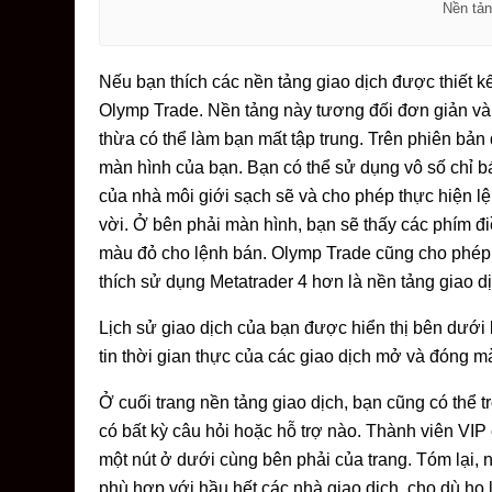
Nền tản
Nếu bạn thích các nền tảng giao dịch được thiết kế
Olymp Trade. Nền tảng này tương đối đơn giản và 
thừa có thể làm bạn mất tập trung. Trên phiên bản
màn hình của bạn. Bạn có thể sử dụng vô số chỉ b
của nhà môi giới sạch sẽ và cho phép thực hiện l
vời. Ở bên phải màn hình, bạn sẽ thấy các phím đ
màu đỏ cho lệnh bán. Olymp Trade cũng cho phép 
thích sử dụng Metatrader 4 hơn là nền tảng giao d
Lịch sử giao dịch của bạn được hiển thị bên dưới b
tin thời gian thực của các giao dịch mở và đóng m
Ở cuối trang nền tảng giao dịch, bạn cũng có thể
có bất kỳ câu hỏi hoặc hỗ trợ nào. Thành viên VIP
một nút ở dưới cùng bên phải của trang. Tóm lại, n
phù hợp với hầu hết các nhà giao dịch, cho dù họ 