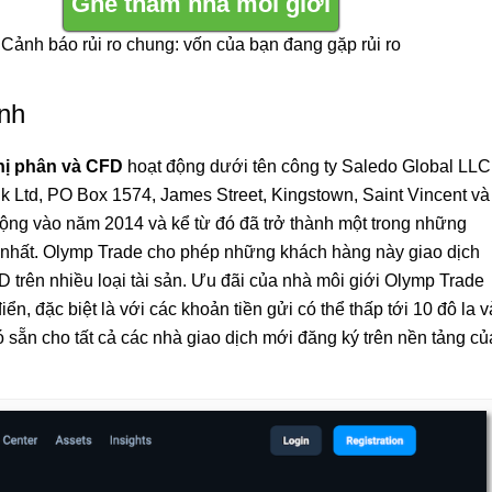
Ghé thăm nhà môi giới
Cảnh báo rủi ro chung: vốn của bạn đang gặp rủi ro
anh
hị phân và CFD
hoạt động dưới tên công ty Saledo Global LLC
ank Ltd, PO Box 1574, James Street, Kingstown, Saint Vincent và
động vào năm 2014 và kể từ đó đã trở thành một trong những
u nhất. Olymp Trade cho phép những khách hàng này giao dịch
D trên nhiều loại tài sản. Ưu đãi của nhà môi giới Olymp Trade
ển, đặc biệt là với các khoản tiền gửi có thể thấp tới 10 đô la v
 sẵn cho tất cả các nhà giao dịch mới đăng ký trên nền tảng củ