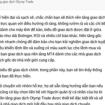
g giao dịch Olymp Trade
 hiện đại và sạch sẽ, chắc chắn bạn sẽ thích nền tảng giao dịc
trực quan với điều hướng rõ ràng, không rườm rà và các chi tiế
 dành cho máy tính để bàn, biểu đồ giao dịch được đặt ở giữa
áo như dải Bolinger, RSI và nhiều chỉ báo khác. Nền tảng gốc
ệnh nhanh chóng để đảm bảo cho bạn trải nghiệm giao dịch tuyệ
iều khiển lệnh lên và xuống có màu xanh lục cho lệnh mua và
bạn giao dịch qua nền tảng MT4 dành cho các nhà giao dịch
ịch gốc do nhà môi giới cung cấp.
iểu đồ giao dịch chính. trong phần này, bạn sẽ tìm thấy thông
à bạn đã thực hiện.
 trò chuyện với nhóm hỗ trợ, họ sẽ sẵn lòng hướng dẫn bạn nếu
 cũng có tùy chọn liên hệ với Người quản lý cá nhân của họ từ
ền tảng giao dịch Olymp Trade được thiết kế đặc biệt tốt và sẽ
là nhà giao dịch mới bắt đầu hay nhà giao dịch chuyên