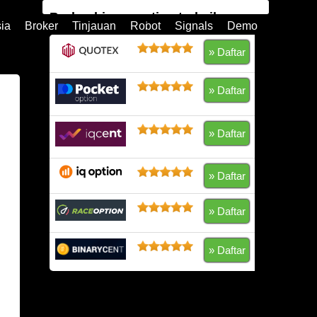
Broker binary option terbaik
sia
Broker
Tinjauan
Robot
Signals
Demo
» Daftar
Quotex
» Daftar
Pocket Option
Raceoption
» Daftar
Olymp Trade
» Daftar
Expert Option
» Daftar
BinaryCent
» Daftar
IQCent
Binary.com
Peringatan risiko: modal Anda berisiko